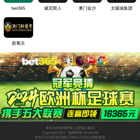
喜报！太阳集团tyc8722阀门顺利通过2024年济南市工业
企业“一企一技术”研发中心认定！
喜讯！太阳集团tyc8722阀门顺利通过山东省“专精特新”
中小企业复核
2024玫德集团经销商大会盛大召开
公司信息
中国城·太阳集团tyc8722(中国)股份有限公司-官方网站
电话:
400-166-6778
公司地址:
山东省济南市平阴县玫瑰镇玫德街2号