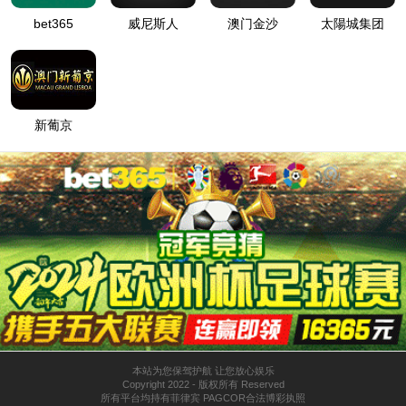
喜报！太阳集团tyc8722阀门顺利通过2024年济南市工业
企业“一企一技术”研发中心认定！
喜讯！太阳集团tyc8722阀门顺利通过山东省“专精特新”
中小企业复核
2024玫德集团经销商大会盛大召开
公司信息
中国城·太阳集团tyc8722(中国)股份有限公司-官方网站
电话:
400-166-6778
公司地址:
山东省济南市平阴县玫瑰镇玫德街2号