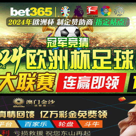
闻资讯
太阳集团tyc8722
工程案例
相关资料
联系我们