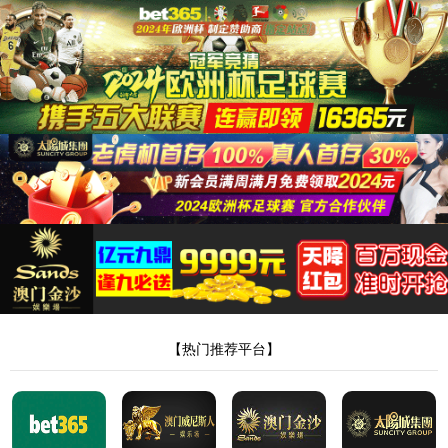
Home
太阳集团tyc8722
精细化工
球阀
美标
新闻资讯
喜讯！太阳集团tyc8722阀门荣获山东省智能工厂
喜讯！太阳集团tyc8722阀门荣获“山东省绿色工厂”
2024太阳集团tyc8722阀门科技有限公司应急培训、应急
演练