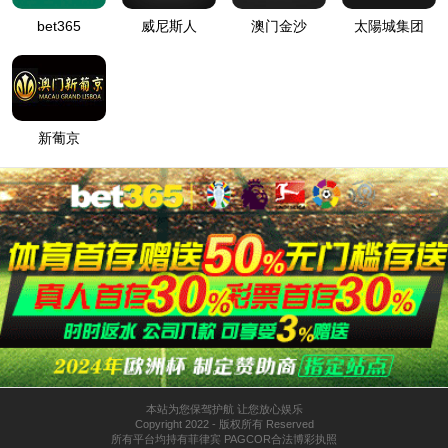
喜报！太阳集团tyc8722阀门顺利通过2024年济南市工业
企业“一企一技术”研发中心认定！
喜讯！太阳集团tyc8722阀门顺利通过山东省“专精特新”
中小企业复核
2024玫德集团经销商大会盛大召开
公司信息
中国城·太阳集团tyc8722(中国)股份有限公司-官方网站
电话:
400-166-6778
公司地址:
山东省济南市平阴县玫瑰镇玫德街2号