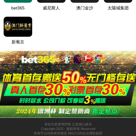
喜报！太阳集团tyc8722阀门顺利通过2024年济南市工业
企业“一企一技术”研发中心认定！
喜讯！太阳集团tyc8722阀门顺利通过山东省“专精特新”
中小企业复核
2024玫德集团经销商大会盛大召开
公司信息
中国城·太阳集团tyc8722(中国)股份有限公司-官方网站
电话:
400-166-6778
公司地址:
山东省济南市平阴县玫瑰镇玫德街2号